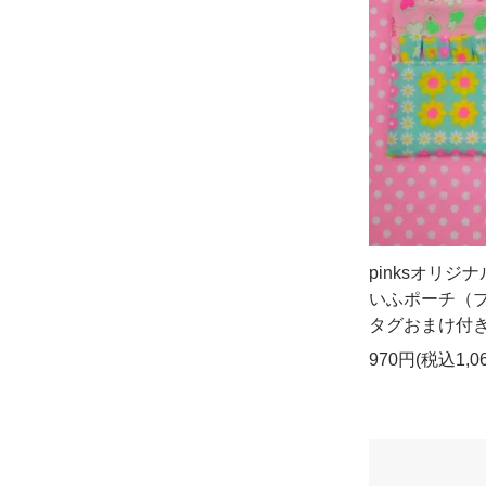
pinksオリジ
いふポーチ（
タグおまけ付
970円(税込1,0