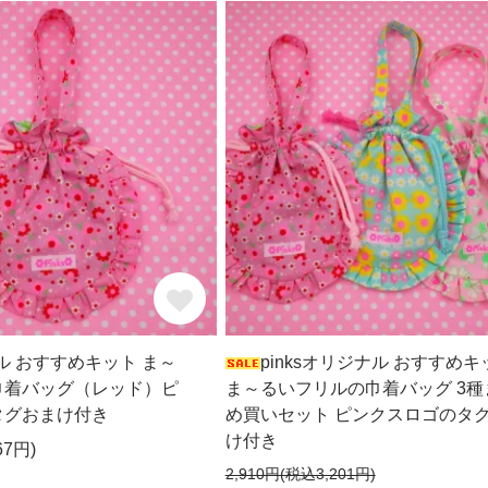
ナル おすすめキット ま～
pinksオリジナル おすすめキ
巾着バッグ（レッド）ピ
ま～るいフリルの巾着バッグ 3種
タグおまけ付き
め買いセット ピンクスロゴのタ
け付き
67円)
2,910円(税込3,201円)