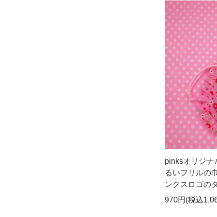
pinksオリジ
るいフリルの
ンクスロゴの
970円(税込1,0