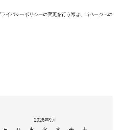
プライバシーポリシーの変更を行う際は、当ページへの
2026年9月
日
月
火
水
木
金
土