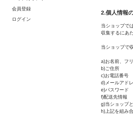
会員登録
2.個人情報
ログイン
当ショップで
収集するにあ
当ショップで
a)お名前、フ
b)ご住所
c)お電話番号
d)メールアド
e)パスワード
f)配送先情報
g)当ショップ
h)上記を組み