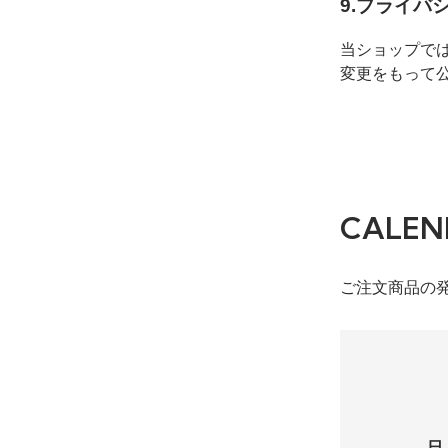
9.プライバ
当ショップで
変更をもって
CALEN
ご注文商品の
日