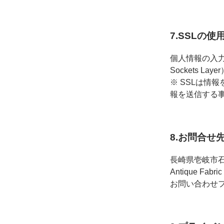
7.SSLの
個人情報の入力
Sockets L
※ SSLは情
報を送信する
8.お問合せ
長崎県壱岐市石
Antique Fabric
お問い合わせ