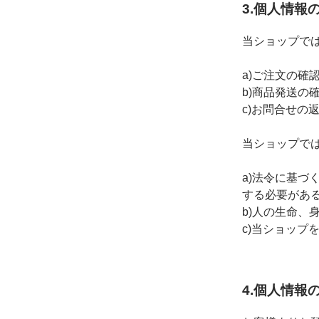
3.個人情報
当ショップで
a)ご注文の確
b)商品発送の
c)お問合せの
当ショップで
a)法令に基
する必要があ
b)人の生命
c)当ショップ
4.個人情報