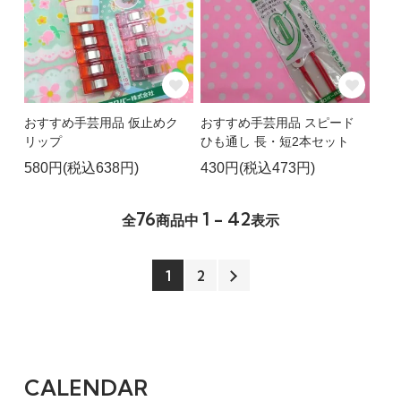
おすすめ手芸用品 仮止めク
おすすめ手芸用品 スピード
リップ
ひも通し 長・短2本セット
580円(税込638円)
430円(税込473円)
76
1 - 42
全
商品中
表示
1
2
CALENDAR