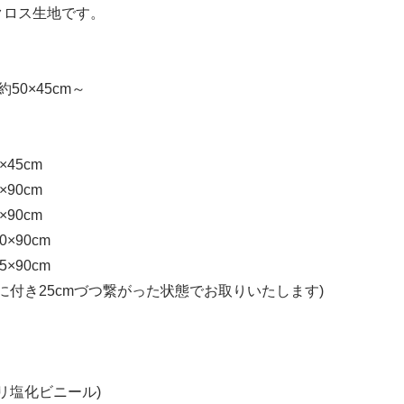
クロス生地です。
50×45cm～
45cm
90cm
90cm
×90cm
×90cm
枚に付き25cmづつ繋がった状態でお取りいたします)
ポリ塩化ビニール)