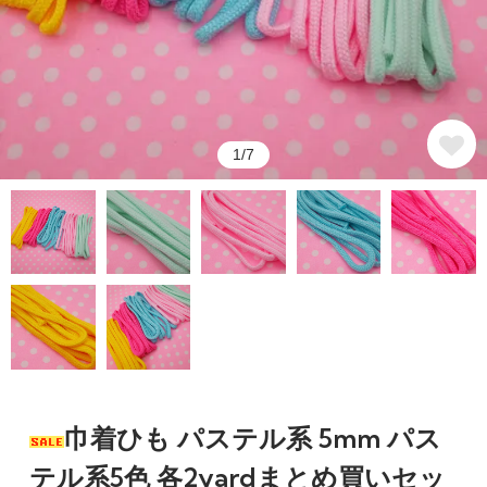
1/7
巾着ひも パステル系 5mm パス
テル系5色 各2yardまとめ買いセッ