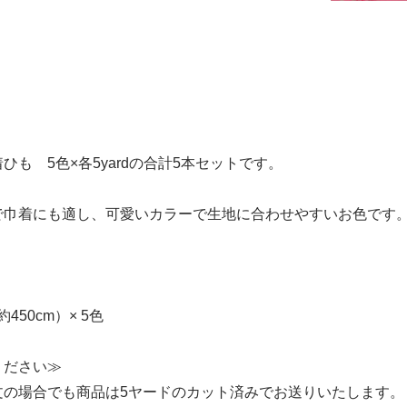
ひも 5色×各5yardの合計5本セットです。
で巾着にも適し、可愛いカラーで生地に合わせやすいお色です
約450cm）× 5色
ください≫
文の場合でも商品は5ヤードのカット済みでお送りいたします。