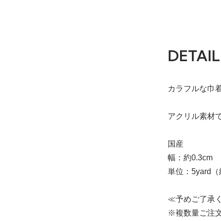
DETAIL
カラフルな巾着
アクリル素材
国産
幅：約0.3cm
単位：5yard（
≪予めご了承
※複数量ご注