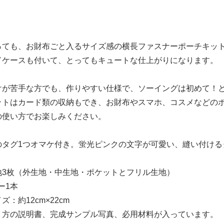
っても、お財布ごと入るサイズ感の横長ファスナーポーチキッ
ドケースも付いて、とってもキュートな仕上がりになります。
けが苦手な方でも、作りやすい仕様で、ソーイングは初めて！
ットはカード類の収納もでき、お財布やスマホ、コスメなどの
の使い方でお楽しみください。
のタグ1つオマケ付き。蛍光ピンクの文字が可愛い、縫い付ける
地3枚（外生地・中生地・ポケットとフリル生地）
ー1本
ズ：約12cm×22cm
り方の説明書、完成サンプル写真、必用材料が入っています。