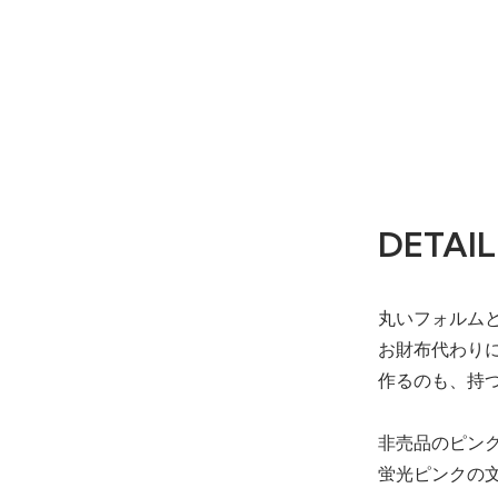
DETAIL
丸いフォルム
お財布代わり
作るのも、持
非売品のピン
蛍光ピンクの