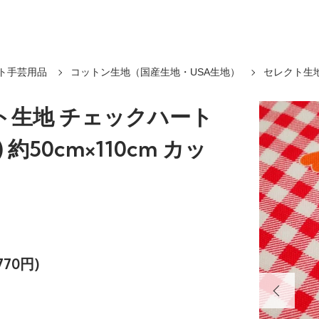
ト手芸用品
コットン生地（国産生地・USA生地）
セレクト生
ト生地 チェックハート
 約50cm×110cm カッ
770円)