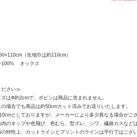
0×110cm（生地巾は約110cm）
100% オックス
ください≫
ズはФ約2cmで、ボビンは商品に含まれません。
の場合でも商品は約50cmカット済みでお送りいたします。
10cmとしておりますが、メーカーにより多少異なる場合がご
格内のネップや色飛び、色むら、型ズレ、シワ、繊維カスなど
柄の特性上、カットラインとプリントのラインは平行ではござ