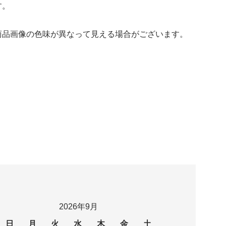
す。
商品画像の色味が異なって見える場合がございます。
2026年9月
日
月
火
水
木
金
土