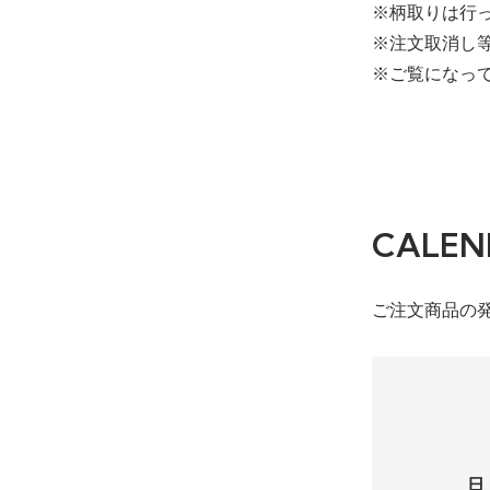
※柄取りは行
※注文取消し
※ご覧になっ
CALEN
ご注文商品の
日