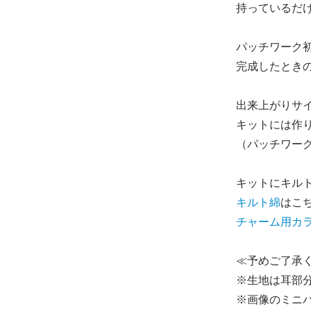
持っているだ
パッチワーク
完成したとき
出来上がりサイズ
キットには作
（パッチワー
キットにキルト
キルト綿
はこ
チャーム用カ
≪予めご了承
※生地は耳部
※画像のミニ