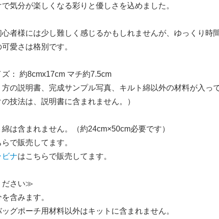
けで気分が楽しくなる彩りと優しさを込めました。
初心者様には少し難しく感じるかもしれませんが、ゆっくり時
の可愛さは格別です。
： 約8cmx17cm マチ約7.5cm
り方の説明書、完成サンプル写真、キルト綿以外の材料が入っ
クの技法は、説明書に含まれません。）
綿は含まれません。（約24cm×50cm必要です）
ちらで販売してます。
ラビナ
はこちらで販売してます。
ください≫
分を含みます。
バッグポーチ用材料以外はキットに含まれません。