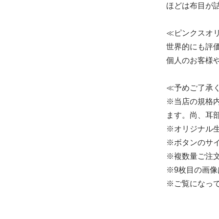
ほどは布目が
≪ピンクスオ
世界的にも評
個人のお客様
≪予めご了承
※当店の規格
ます。尚、耳
※オリジナル
※ボタンのサイ
※複数量ご注文
※9枚目の画
※ご覧になっ