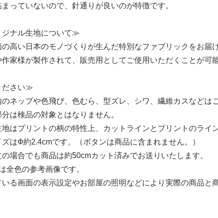
詰まっていないので、針通りが良いのが特徴です。
リジナル生地について≫
価の高い日本のモノづくりが生んだ特別なファブリックをお届
や作家様が製作されて、販売用としてご使用いただくことが可
ください≫
内のネップや色飛び、色むら、型ズレ、シワ、繊維カスなどは
部分は検品の対象とはなりません。
生地はプリントの柄の特性上、カットラインとプリントのライ
ズはФ約2.4cmです。（ボタンは商品に含まれません。）
の場合でも商品は約50cmカット済みでお送りいたします。
像は全色の参考画像です。
ている画面の表示設定やお部屋の照明などにより実際の商品と