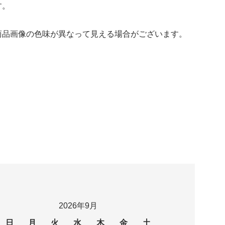
す。
商品画像の色味が異なって見える場合がございます。
2026年9月
日
月
火
水
木
金
土