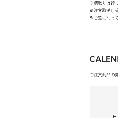
※柄取りは行
※注文取消し
※ご覧になっ
CALEN
ご注文商品の
日