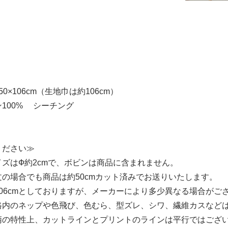
0×106cm（生地巾は約106cm）
100% シーチング
ください≫
ズはФ約2cmで、ボビンは商品に含まれません。
の場合でも商品は約50cmカット済みでお送りいたします。
06cmとしておりますが、メーカーにより多少異なる場合がご
格内のネップや色飛び、色むら、型ズレ、シワ、繊維カスなど
柄の特性上、カットラインとプリントのラインは平行ではござ