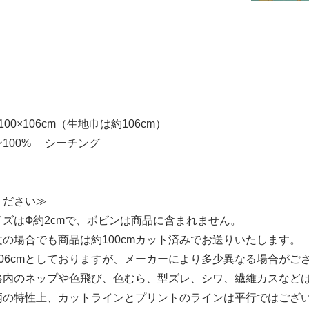
00×106cm（生地巾は約106cm）
100% シーチング
ください≫
ズはФ約2cmで、ボビンは商品に含まれません。
の場合でも商品は約100cmカット済みでお送りいたします。
06cmとしておりますが、メーカーにより多少異なる場合がご
格内のネップや色飛び、色むら、型ズレ、シワ、繊維カスなど
柄の特性上、カットラインとプリントのラインは平行ではござ