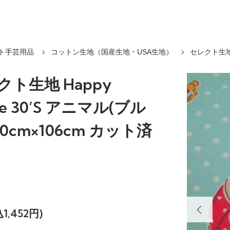
ト手芸用品
コットン生地（国産生地・USA生地）
セレクト生地 
クト生地 Happy
ge 30’S アニマル(ブル
00cm×106cm カット済
1,452円)