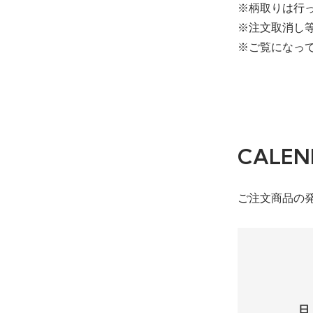
※柄取りは行
※注文取消し
※ご覧になっ
CALEN
ご注文商品の
日