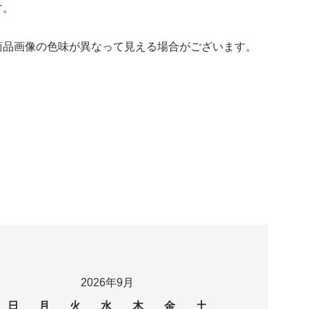
す。
商品画像の色味が異なって見える場合がございます。
2026年9月
日
月
火
水
木
金
土