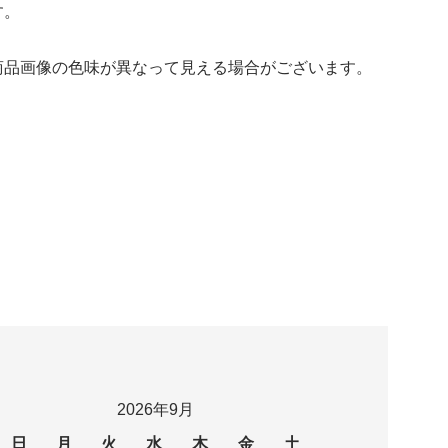
す。
商品画像の色味が異なって見える場合がございます。
2026年9月
日
月
火
水
木
金
土