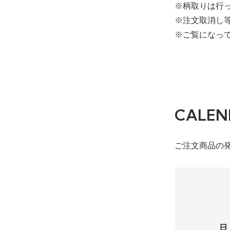
※柄取りは行
※注文取消し
※ご覧になっ
CALEN
ご注文商品の
日