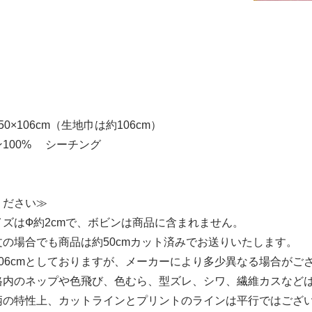
0×106cm（生地巾は約106cm）
100% シーチング
ください≫
ズはФ約2cmで、ボビンは商品に含まれません。
の場合でも商品は約50cmカット済みでお送りいたします。
06cmとしておりますが、メーカーにより多少異なる場合がご
格内のネップや色飛び、色むら、型ズレ、シワ、繊維カスなど
柄の特性上、カットラインとプリントのラインは平行ではござ