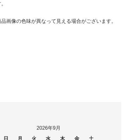
す。
商品画像の色味が異なって見える場合がございます。
2026年9月
日
月
火
水
木
金
土