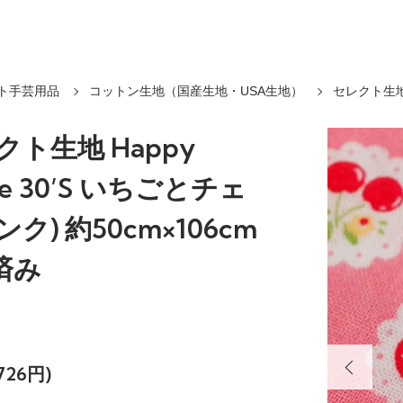
ト手芸用品
コットン生地（国産生地・USA生地）
セレクト生地 
クト生地 Happy
ge 30’S いちごとチェ
ク) 約50cm×106cm
済み
726円)