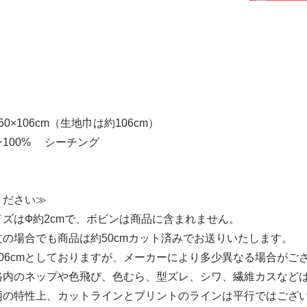
0×106cm（生地巾は約106cm）
100% シーチング
ください≫
ズはФ約2cmで、ボビンは商品に含まれません。
の場合でも商品は約50cmカット済みでお送りいたします。
06cmとしておりますが、メーカーにより多少異なる場合がご
格内のネップや色飛び、色むら、型ズレ、シワ、繊維カスなど
柄の特性上、カットラインとプリントのラインは平行ではござ