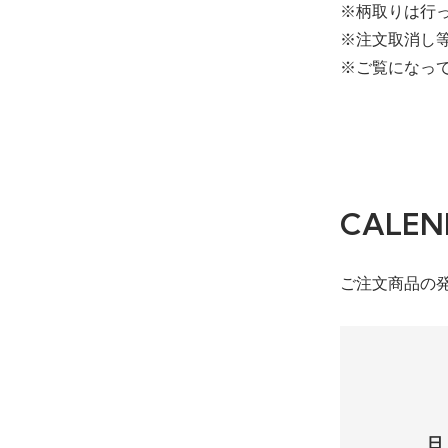
※柄取りは行
※注文取消し
※ご覧になっ
CALEN
ご注文商品の
日