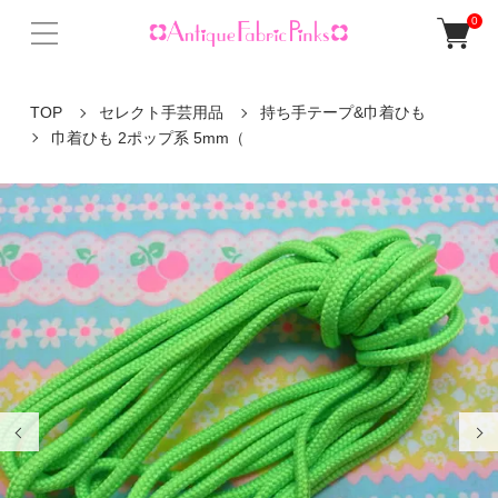
0
TOP
セレクト手芸用品
持ち手テープ&巾着ひも
巾着ひも 2ポップ系 5mm（