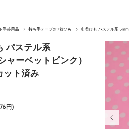
ト手芸用品
持ち手テープ&巾着ひも
巾着ひも パステル系 5m
も パステル系
（シャーベットピンク）
d カット済み
76円)