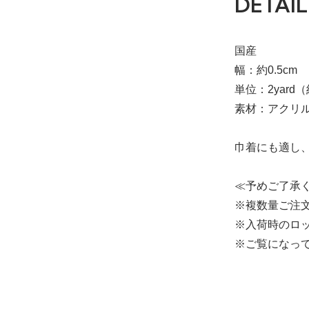
DETAIL
国産
幅：約0.5cm
単位：2yard（
素材：アクリ
巾着にも適し
≪予めご了承
※複数量ご注
※入荷時のロ
※ご覧になっ