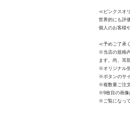
≪ピンクスオ
世界的にも評
個人のお客様
≪予めご了承
※当店の規格
ます。尚、耳
※オリジナル
※ボタンのサイ
※複数量ご注文
※9枚目の画
※ご覧になっ