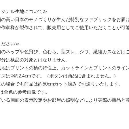
リジナル生地について≫
価の高い日本のモノづくりが生んだ特別なファブリックをお届
や作家様が製作されて、販売用としてご使用いただくことが可
ください≫
内のネップや色飛び、色むら、型ズレ、シワ、繊維カスなどは
部分は検品の対象とはなりません。
生地はプリントの柄の特性上、カットラインとプリントのライ
ズはФ約2.4cmです。（ボタンは商品に含まれません。）
の場合でも商品は約50cmカット済みでお送りいたします。
像は全色の参考画像です。
ている画面の表示設定やお部屋の照明などにより実際の商品と