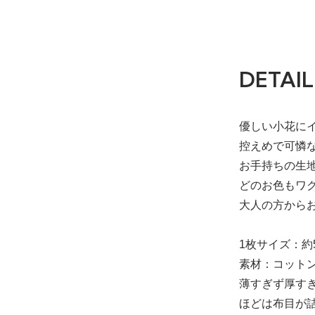
DETAIL
優しい小花に
控えめで可憐
お手持ちの生
どのお色もワ
大人の方から
1枚サイズ：約5
素材：コットン
薄すぎず厚す
ほどは布目が