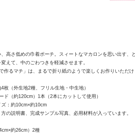
い、高さ低めの巾着ポーチ。スィートなマカロンを思い出す、
を変えて、中のごわつきを軽減させます。
んで作るマチ」は、まるで折り紙のようで楽しくお作りいただけ
地4枚（外生地2種、フリル生地・中生地）
ード（約120cm）1本（2本にカットして使用）
ズ：約10cm×約10cm
り方の説明書、完成サンプル写真、必用材料が入っています。
cm×約26cm）2種