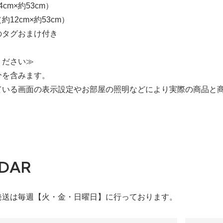
cm×約53cm）
約12cm×約53cm）
のタグおまけ付き
ください≫
分を含みます。
ている画面の表示設定やお部屋の照明などにより実際の商品と
DAR
発送は毎週【火・金・日曜日】に行っております。