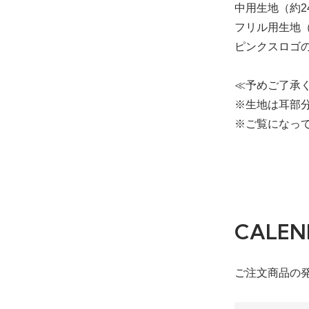
中用生地（約24
フリル用生地（
ピンクスロゴ
≪予めご了承
※生地は耳部
※ご覧になっ
CALEN
ご注文商品の