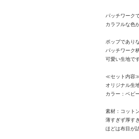
パッチワーク
カラフルな色
ポップであり
パッチワーク
可愛い生地で
≪セット内容
オリジナル生地【 
カラー：ベビ
素材：コットン
薄すぎず厚す
ほどは布目が