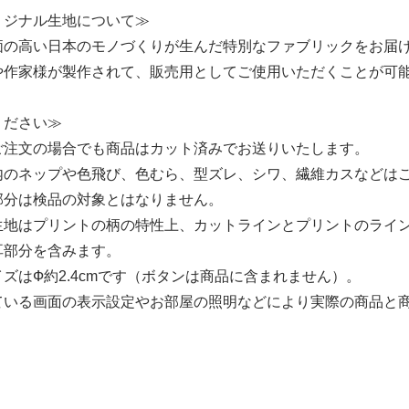
リジナル生地について≫
価の高い日本のモノづくりが生んだ特別なファブリックをお届
や作家様が製作されて、販売用としてご使用いただくことが可
ください≫
ご注文の場合でも商品はカット済みでお送りいたします。
内のネップや色飛び、色むら、型ズレ、シワ、繊維カスなどは
部分は検品の対象とはなりません。
生地はプリントの柄の特性上、カットラインとプリントのライ
耳部分を含みます。
ズはФ約2.4cmです（ボタンは商品に含まれません）。
ている画面の表示設定やお部屋の照明などにより実際の商品と