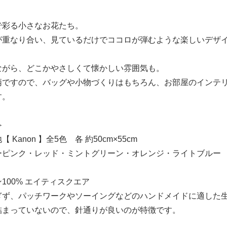
で彩る小さなお花たち。
が重なり合い、見ているだけでココロが弾むような楽しいデザ
ながら、どこかやさしくて懐かしい雰囲気も。
柄ですので、バッグや小物づくりはもちろん、お部屋のインテ
す。
≫
Kanon 】全5色 各 約50cm×55cm
ーピンク・レッド・ミントグリーン・オレンジ・ライトブルー
100% エイティスクエア
ぎず、パッチワークやソーイングなどのハンドメイドに適した
詰まっていないので、針通りが良いのが特徴です。