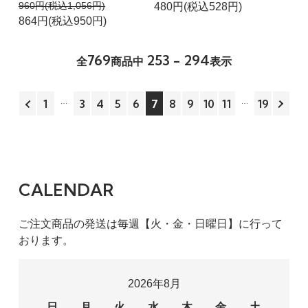
960円(税込1,056円)
480円(税込528円)
864円(税込950円)
769
253 - 294
全
商品中
表示
1
3
4
5
6
7
8
9
10
11
19
CALENDAR
ご注文商品の発送は毎週【火・金・日曜日】に行って
おります。
2026年8月
日
月
火
水
木
金
土