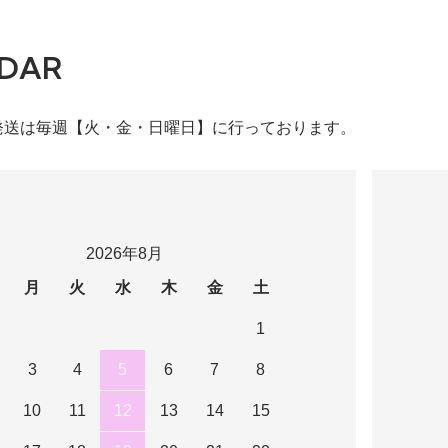
DAR
発送は毎週【火・金・日曜日】に行っております。
2026年8月
月
火
水
木
金
土
1
3
4
5
6
7
8
10
11
12
13
14
15