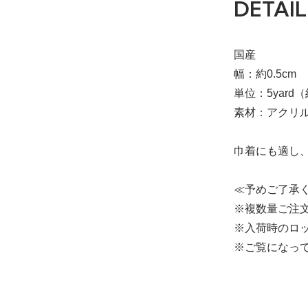
DETAIL
国産
幅：約0.5cm
単位：5yard（
素材：アクリ
巾着にも適し
≪予めご了承
※複数量ご注
※入荷時のロ
※ご覧になっ