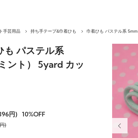
ト手芸用品
持ち手テープ&巾着ひも
巾着ひも パステル系 5m
ひも パステル系
ミント） 5yard カッ
396円)
10%OFF
円)