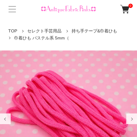
0
TOP
セレクト手芸用品
持ち手テープ&巾着ひも
巾着ひも パステル系 5mm（