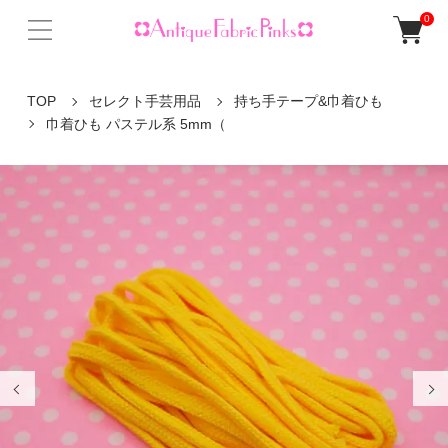
0
TOP
セレクト手芸用品
持ち手テープ&巾着ひも
巾着ひも パステル系 5mm（