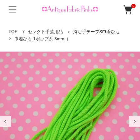
0
TOP
セレクト手芸用品
持ち手テープ&巾着ひも
巾着ひも 1ポップ系 3mm（